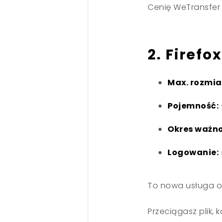
Cenię WeTransfer 
2. Firefo
Max. rozmiar
Pojemność:
Okres ważnoś
Logowanie:
To nowa usługa od
Przeciągasz plik, 