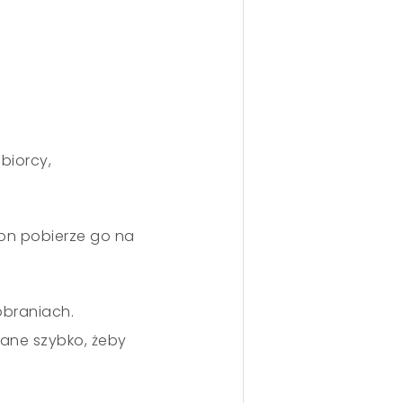
biorcy,
 on pobierze go na
obraniach.
rane szybko, żeby