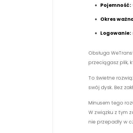
Pojemność:
Okres ważnoś
Logowanie:
Obsługa WeTransfe
przeciągasz plik, k
To świetne rozwią
swój dysk. Bez za
Minusem tego rozw
W związku z tym z
nie przepadły w c