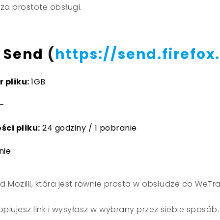
za prostotę obsługi.
x Send
(
https://send.firefo
 pliku:
1GB
–
ci pliku:
24 godziny / 1 pobranie
nie
 Mozilli, która jest równie prosta w obsłudze co WeTra
kopiujesz link i wysyłasz w wybrany przez siebie sposób.