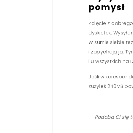
pomysł
Zdjęcie z dobrego
dyskietek. Wysyłan
W sumie siebie też
i zapychają ją. T
i u wszystkich na 
Jeśli w koresponde
zużyłeś 240MB powi
Podoba Ci się t