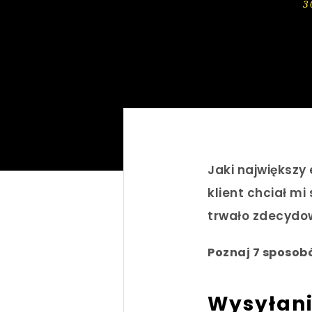
3
Jaki największy
klient chciał mi
trwało zdecydow
Poznaj 7 sposobó
Wysyłani