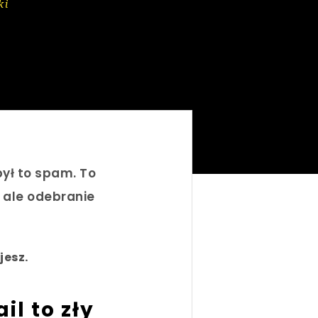
ki
był to spam. To
, ale odebranie
jesz.
l to zły