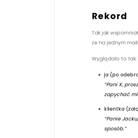
Rekord
Tak jak wspomniał
że na jednym mailu
Wyglądało to tak:
ja (po odebra
“Pani X, pros
zapychać mi 
klientka (za
“Panie Jacku
sposób.”