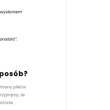
d wysłaniem
radzić”.
sposób?
miany plików.
rzyjmijmy, że
stronie