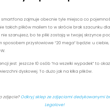
 smartfona zajmuje obecnie tyle miejsca co pojemnoś
ie takich plików mailem to w skrócie brak szacunku dla
 nie szanujesz, bo te pliki zostają w twojej skrzynce p
ym sposobem przysłowiowe “20 mega” będzie: u ciebie,
DW.
ncji jest jeszcze 10 osób “na wszelki wypadek” to okazu
erzchni dyskowej. To dużo jak na kilka plików.
o zdjęcie?
Odkryj sklep ze zdjęciami dedykowanymi b
Legalove!