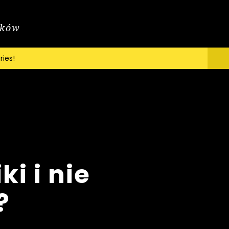
ików
ries!
MAGAZYN
PODCAST
MENU
i i nie
?