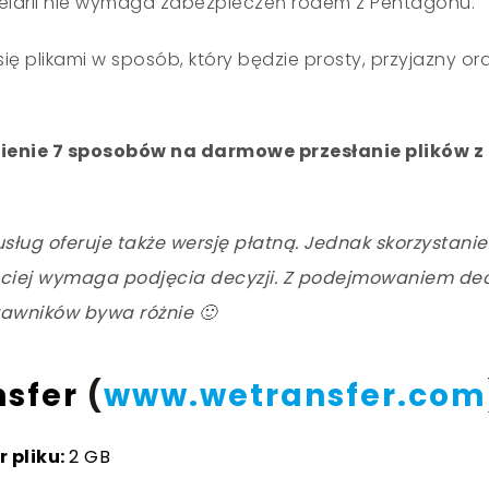
celarii nie wymaga zabezpieczeń rodem z Pentagonu.
się plikami w sposób, który będzie prosty, przyjazny o
?
ienie 7 sposobów na
darmowe
przesłanie plików z
usług oferuje także wersję płatną. Jednak skorzystanie
ściej wymaga podjęcia decyzji. Z podejmowaniem dec
rawników bywa różnie 🙂
nsfer
(
www.wetransfer.com
 pliku:
2 GB