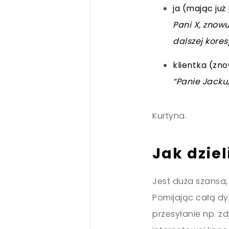
ja (mając ju
Pani X, znowu
dalszej kores
klientka (zn
“Panie Jacku
Kurtyna.
Jak dziel
Jest duża szansa,
Pomijając całą dy
przesyłanie np. z