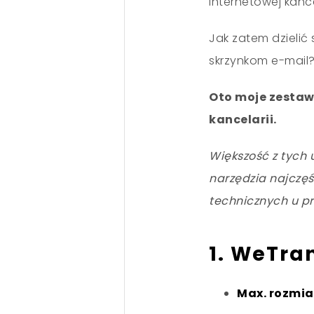
internetowej kan
Jak zatem dzielić 
skrzynkom e-mail
Oto moje zestaw
kancelarii.
Większość z tych 
narzędzia najczę
technicznych u p
1. WeTra
Max. rozmiar