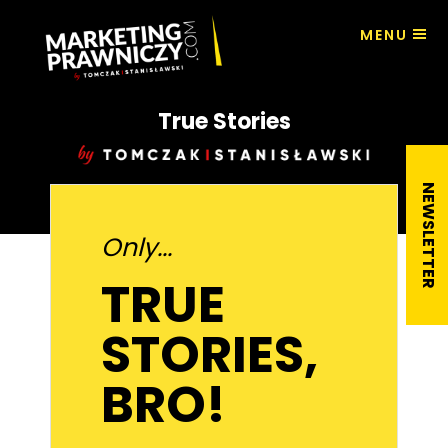
MENU
True Stories
Only...
TRUE
STORIES,
BRO!