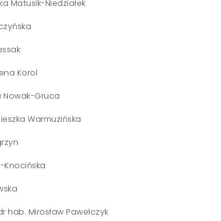
ka Matusik-Niedziałek
czyńska
essak
ena Korol
ra Nowak-Gruca
nieszka Warmuzińska
grzyn
k-Knocińska
wska
dr hab. Mirosław Pawełczyk