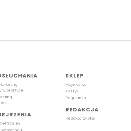
OSŁUCHANIA
SKLEP
Marketing
Moje konto
y w praktyce
Koszyk
keting
Regulamin
cast
REDAKCJA
BEJRZENIA
Redaktorzy stali
ket Stories
Marketingu