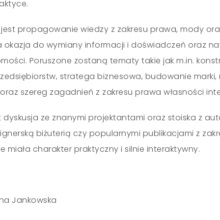
aktyce.
 jest propagowanie wiedzy z zakresu prawa, mody oraz
a okazja do wymiany informacji i doświadczeń oraz 
ości. Poruszone zostaną tematy takie jak m.in. konst
zedsiębiorstw, stratega biznesowa, budowanie marki,
raz szereg zagadnień z zakresu prawa własności intel
 dyskusja ze znanymi projektantami oraz stoiska z auto
gnerską biżuterią czy popularnymi publikacjami z za
 miała charakter praktyczny i silnie interaktywny.
ena Jankowska