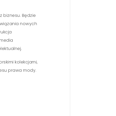
 biznesu. Będzie
nawiązania nowych
rukcja
 media
ektualnej.
rskimi kolekcjami,
kresu prawa mody.