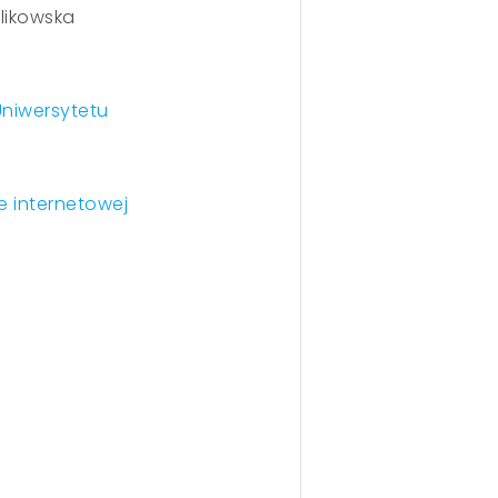
likowska
Uniwersytetu
e internetowej