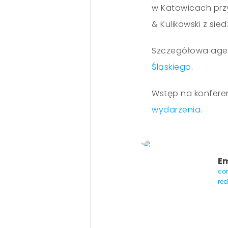
w Katowicach przy
& Kulikowski z sie
Szczegółowa agen
Śląskiego.
Wstęp na konferen
wydarzenia
.
Em
con
re