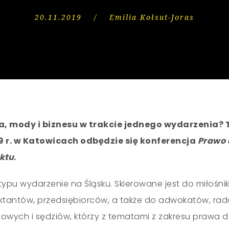
20.11.2019
/
Emilia Kołsut-Joras
a, mody i biznesu w trakcie jednego wydarzenia? 
9 r. w Katowicach odbędzie się konferencja
Prawo 
ktu
.
typu wydarzenie na Śląsku. Skierowane jest do miłośn
ektantów, przedsiębiorców, a także do adwokatów, ra
owych i sędziów, którzy z tematami z zakresu prawa 