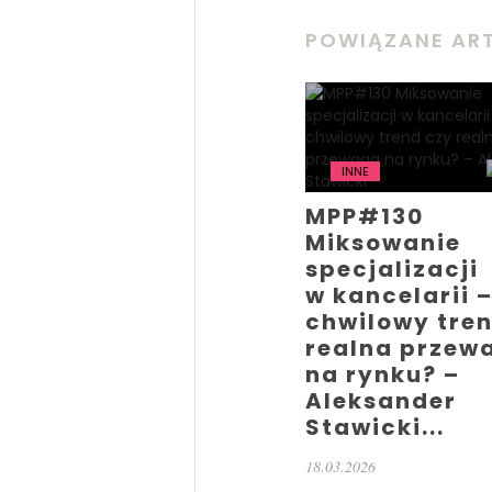
POWIĄZANE AR
INNE
MPP#130
Miksowanie
specjalizacji
w kancelarii 
chwilowy tre
realna przew
na rynku? –
Aleksander
Stawicki...
18.03.2026