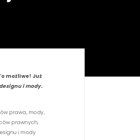
To możliwe! Już
designu i mody.
ików prawa, mody,
dców prawnych,
designu i mody