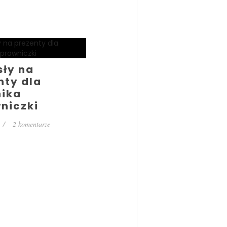
ły na
nty dla
ika
wniczki
 2 komentarze