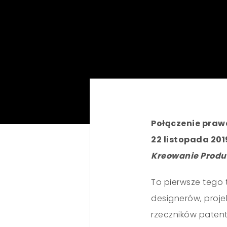
Połączenie praw
22 listopada 201
Kreowanie Produ
To pierwsze tego 
designerów, proj
rzeczników patent