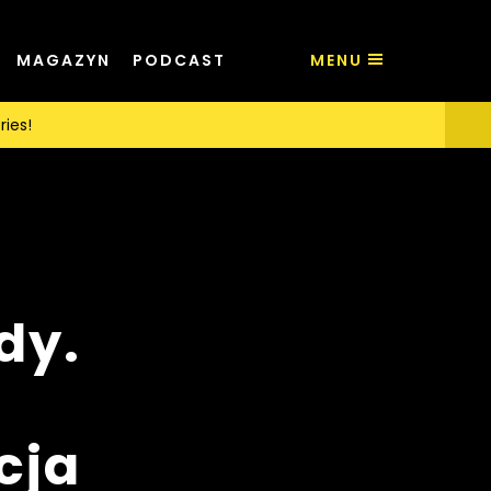
MAGAZYN
PODCAST
MENU
ries!
dy.
cja