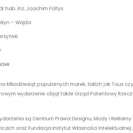
dr hab. inż. Joachim Foltys
ekyn – Wajda
ierzyński
y
udek
a kilkadziesiąt popularnych marek, takich jak Tous czy
owym wydarzenie objął także Urząd Patentowy Rzeczy
ydarzenia są Centrum Prawa Designu, Mody i Reklamy 
icach oraz Fundacja Instytut Własności Intelektualnej 