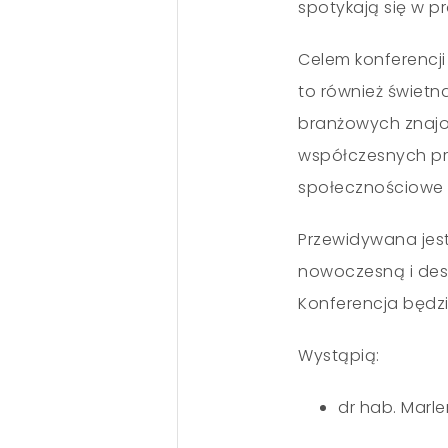
spotykają się w pr
Celem konferencji
to również świetn
branżowych znajom
współczesnych pr
społecznościowe o
Przewidywana jest
nowoczesną i desi
Konferencja będzie
Wystąpią:
dr hab. Marl