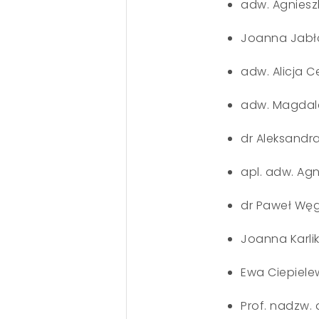
adw. Agniesz
Joanna Jabł
adw. Alicja C
adw. Magdal
dr Aleksand
apl. adw. Ag
dr Paweł Wę
Joanna Karli
Ewa Ciepiele
Prof. nadzw. 