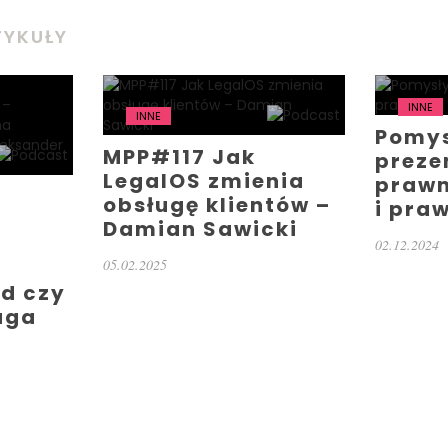
TYKUŁY
INNE
INNE
Pomys
MPP#117 Jak
preze
LegalOS zmienia
prawn
obsługę klientów –
i pra
Damian Sawicki
02.12.2024
/
–
05.02.2025
nd czy
aga