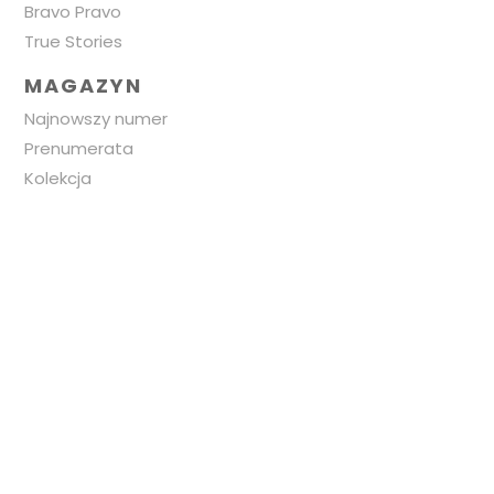
Bravo Pravo
True Stories
MAGAZYN
Najnowszy numer
Prenumerata
Kolekcja
DO POSŁUCHANIA
Podcast Marketing
prawniczy w praktyce
Legal Marketing
Daily Podcast
DO OBEJRZENIA
Legal Market Stories
Mecenas Marketingu
Inne video