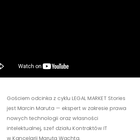
Gościem odcinka z cyklu LEGAL MARKET Stories
jest Marcin Maruta — ekspert w zakresie prawa
nowych technologii oraz własności
intelektualnej, szef działu Kontraktów IT
w Kancelarii Maruta Wachta.