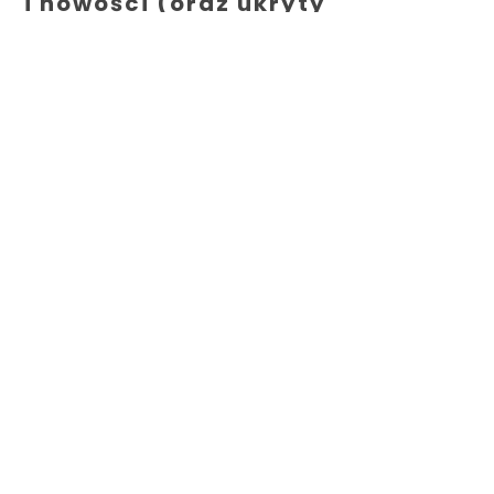
i nowości (oraz ukryty
w nagraniu kod rabatowy)
TECHNOLOGIA
MPP#122 Soft w kancelarii nie
powinien przeszkadzać –
Krzysztof Bitel
TECHNOLOGIA
MPP #119 Jak wykorzystać usługi
zaufania w kancelarii – Elżbieta
Włodarczyk, Robert Podpłoński