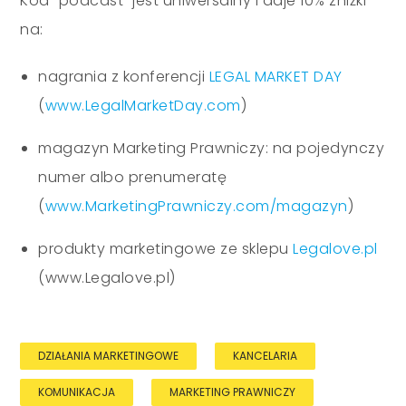
Kod “podcast” jest uniwersalny i daje 10% zniżki
na:
nagrania z konferencji
LEGAL MARKET DAY
(
www.LegalMarketDay.com
)
magazyn Marketing Prawniczy: na pojedynczy
numer albo prenumeratę
(
www.MarketingPrawniczy.com/magazyn
)
produkty marketingowe ze sklepu
Legalove.pl
(www.Legalove.pl)
DZIAŁANIA MARKETINGOWE
KANCELARIA
KOMUNIKACJA
MARKETING PRAWNICZY