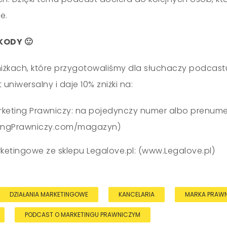
e.
KODY 🙂
żkach, które przygotowaliśmy dla słuchaczy podcast
 uniwersalny i daje 10% zniżki na:
eting Prawniczy: na pojedynczy numer albo prenume
ingPrawniczy.com/magazyn)
ketingowe ze sklepu Legalove.pl: (www.Legalove.pl)
DZIAŁANIA MARKETINGOWE
KANCELARIA
MARKA PRAW
PODCAST O MARKETINGU PRAWNICZYM