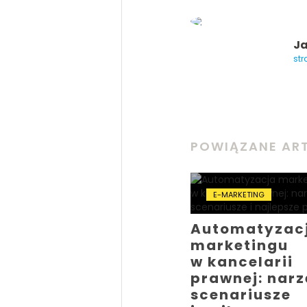
Ja
str
POWIĄZANE AR
E-MARKETING
Automatyzac
marketingu
w kancelarii
prawnej: narz
scenariusze