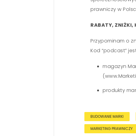
prawniczy w Polsc
RABATY, ZNIŻKI, 
Przypominam o zni
Kod “podcast” jest
magazyn Mark
(www.Market
produkty mar
BUDOWANIE MARKI
MARKETING PRAWNICZY