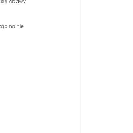
 się obawy
ząc na nie