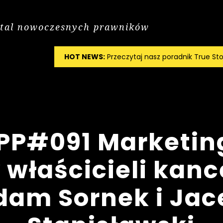
tal nowoczesnych prawników
HOT NEWS:
Przeczytaj nasz poradnik True Sto
PP#091 Marketi
właścicieli kance
dam Sornek i Jac