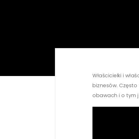
Właścicielki i wł
biznesów. Często
obawach i o tym ja