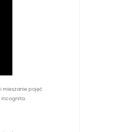
i mieszanie pojęć
 incognita.