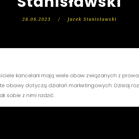
Stanisławski
28.06.2023
/
Jacek Stanisławski
aściciele kancelarii mają wiele obaw związanych z pro
 te obawy dotyczą działań marketingowych. Dzisiaj r
k sobie z nimi radzić.