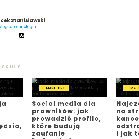
cek Stanisławski
ategia, technologia
TYKUŁY
E-MARKETING
E-MAR
ja
Social media dla
Najcz
prawników: jak
na st
prowadzić profile,
kancel
ędzia,
które budują
odstr
zaufanie
i jak 