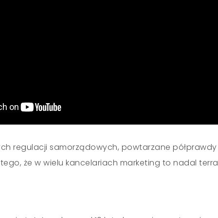
ych regulacji samorządowych, powtarzane półprawdy 
 tego, że w wielu kancelariach marketing to nadal terra