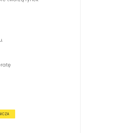
u.
ratę
NICZA