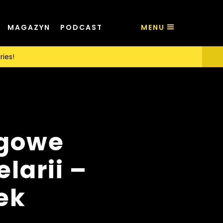
MAGAZYN
PODCAST
MENU
ries!
ngowe
larii –
ek