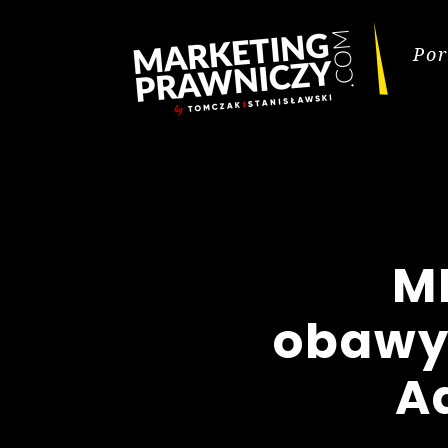
Por
M
obawy 
A