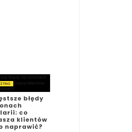
KETING
ęstsze błędy
ronach
arii: co
asza klientów
to naprawić?