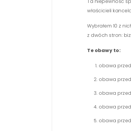
Ta niepewność spr
właścicieli kance
Wybrałem 10 z nic
z dwóch stron: bi
Te obawy to:
obawa przed 
obawa przed
obawa przed
obawa przed 
obawa przed 