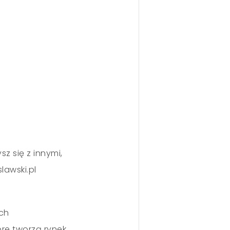
z się z innymi,
awski.pl
ch
re tworzą rynek