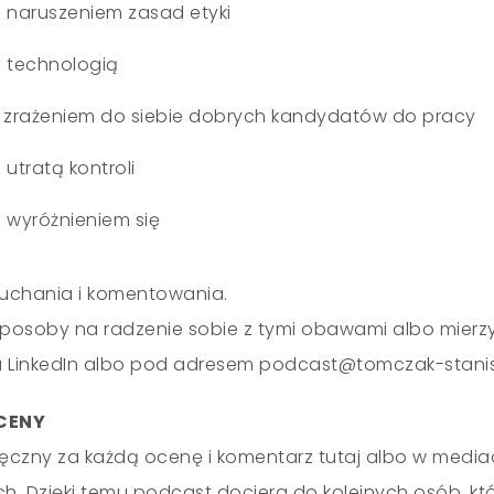
naruszeniem zasad etyki
 technologią
 zrażeniem do siebie dobrych kandydatów do pracy
utratą kontroli
wyróżnieniem się
uchania i komentowania.
sposoby na radzenie sobie z tymi obawami albo mierzys
a LinkedIn albo pod adresem podcast@tomczak-stanisl
CENY
ęczny za każdą ocenę i komentarz tutaj albo w media
. Dzięki temu podcast dociera do kolejnych osób, któ