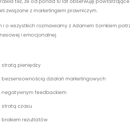
awia też, że od ponad 10 lat obserwuję powtarzające
larii związane z marketingiem prawniczym.
h i o wszystkich rozmawiamy z Adamem Sornkiem patr
znesowej i emocjonalnej.
stratą pieniędzy
 bezsensownością działań marketingowych
 negatywnym feedbackiem
stratą czasu
brakiem rezultatów