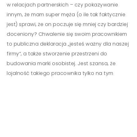
w relacjach partnerskich
–
czy pokazywanie
innym, że mam super męża (o ile tak faktycznie
jest) sprawi, że on poczuje się mniej czy bardziej
doceniony? Chwalenie się swoim pracownikiem
to publiczna deklaracja „jesteś ważny dla naszej
firmy”, a także stworzenie przestrzeni do
budowania marki osobistej. Jest szansa, że
lojalność takiego pracownika tylko na tym
zyska.
EB + SM = <3
Employer Branding i social media to trwały
i dość stabilny związek. Trudno jeszcze
powiedzieć, jak wpłynie na niego pojawienie się