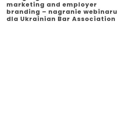
marketing and employer
branding – nagranie webinaru
dla Ukrainian Bar Association
DO CZYTANIA
E-marketing
Wizerunek
Technologia
Strategia
Inne
Bravo Pravo
True Stories