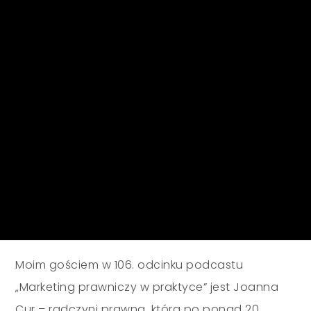
Moim gościem w 106. odcinku podcastu
„Marketing prawniczy w praktyce” jest Joanna
Cur – radczyni prawna, która po ponad 20