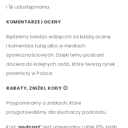
i 🚀 udostępniania.
KOMENTARZE I OCENY
Będziemy bardzo wdzięczni za każdą ocenę
i komentarz tutaj albo w mediach
społecznościowych. Dzięki temu podcast
dociera do kolejnych osób, które tworzą rynek
prawniczy w Polsce.
RABATY, ZNIŻKI, KODY 🙂
Przypominamy o zniżkach, które
przygotowaliśmy dla słuchaczy podcastu.
Kod “
podcast
” jest uniwersalny i daje 10% zniżki