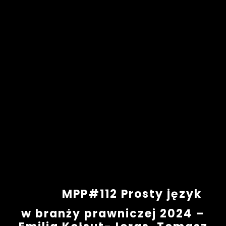
MPP#112 Prosty język
w branży prawniczej 2024 –