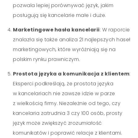
pozwala lepiej porównywać język, jakim
posługują się kancelarie małe i duże.
Marketingowe hasła kancelarii
: W raporcie
znalazła się także analiza 21 najlepszych haseł
marketingowych, które wyróżniają się na
polskim rynku prawniczym.
Prostota języka a komunikacja z klientem
:
Eksperci podkreślają, że prostota języka
w kancelariach nie zawsze idzie w parze
z wielkością firmy. Niezależnie od tego, czy
kancelaria zatrudnia 3 czy 100 osób, prosty
język może zwiększyć zrozumiałość
komunikatów i poprawić relacje z klientami.