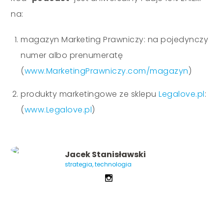
na:
magazyn Marketing Prawniczy: na pojedynczy
numer albo prenumeratę
(
www.MarketingPrawniczy.com/magazyn
)
produkty marketingowe ze sklepu
Legalove.pl
:
(
www.Legalove.pl
)
Jacek Stanisławski
strategia, technologia