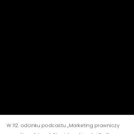
W 112. odcinku podcastu „Marketing prawniczy