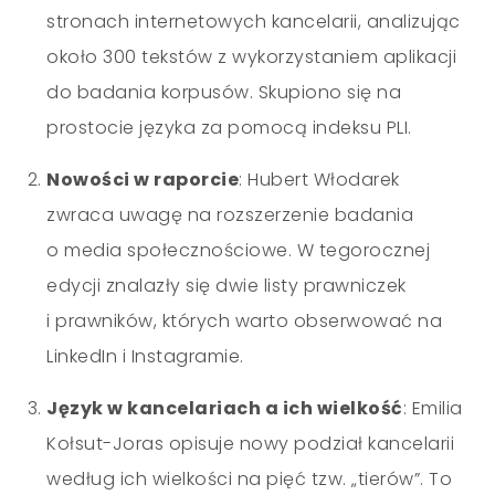
stronach internetowych kancelarii, analizując
około 300 tekstów z wykorzystaniem aplikacji
do badania korpusów. Skupiono się na
prostocie języka za pomocą indeksu PLI.
Nowości w raporcie
: Hubert Włodarek
zwraca uwagę na rozszerzenie badania
o media społecznościowe. W tegorocznej
edycji znalazły się dwie listy prawniczek
i prawników, których warto obserwować na
LinkedIn i Instagramie.
Język w kancelariach a ich wielkość
: Emilia
Kołsut-Joras opisuje nowy podział kancelarii
według ich wielkości na pięć tzw. „tierów”. To