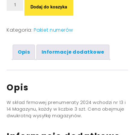
ilość
Firmowa
Dodaj do koszyka
Prenumerata
"Magazynu
Prawniczego"
Kategoria:
Pakiet numerów
2024
Opis
Informacje dodatkowe
Opis
W skład firmowej prenumeraty 2024 wchodzi nr 13 i
14 Magazynu, każdy w liczbie 3 szt. Cena obejmuje
dwukrotną wysyłkę magazynów.