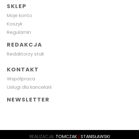
SKLEP
Moje konto
Koszyk
Regulamin
REDAKCJA
Redaktorzy stali
KONTAKT
Współpraca
Usługi dla kancelarii
NEWSLETTER
REALIZACJA:
TOMCZAK
|
STANISŁAWSKI