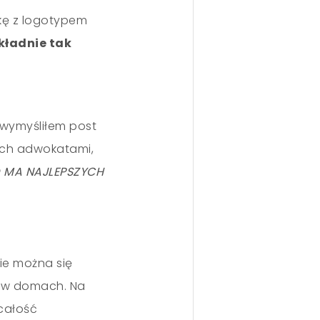
ikę z logotypem
kładnie tak
, wymyśliłem post
ych adwokatami,
 MA NAJLEPSZYCH
ie można się
 w domach. Na
całość