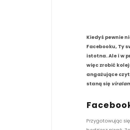
Kiedyś pewnie ni
Facebooku, Ty sw
istotna. Ale i w
więc zrobić kole
angażujące czyte
staną się
virala
Faceboo
Przygotowując się