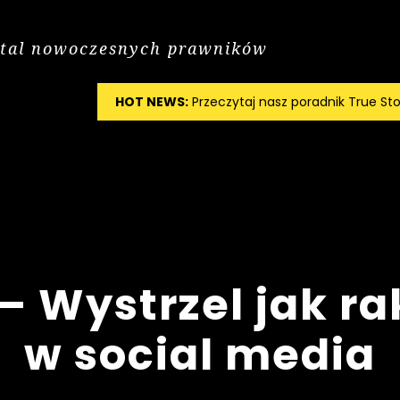
tal nowoczesnych prawników
HOT NEWS:
Przeczytaj nasz poradnik True Sto
– Wystrzel jak ra
w social media