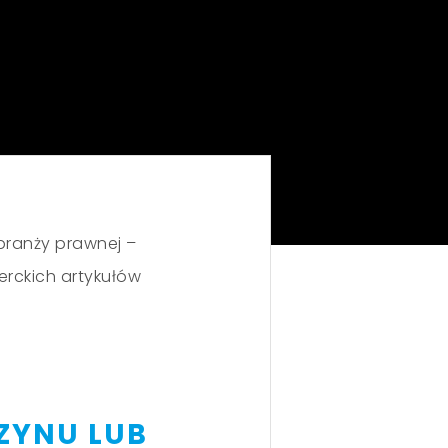
branży prawnej –
perckich artykułów
ZYNU LUB