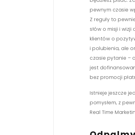
będziesz pisać. Z
pewnym czasie wp
Z reguły to pewni
słów o misji i wizj
klientów o pozyt
i polubienia, ale
czasie pytanie
–
c
jest dofinansowani
bez promocji pła
Istnieje jeszcze 
pomysłem, z pewn
Real Time Marketi
Odpalmy 