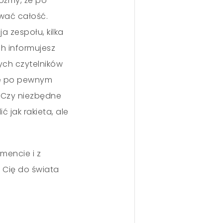
óżmy, że po
wać całość.
a zespołu, kilka
ych informujesz
ych czytelników
bie po pewnym
 Czy niezbędne
 jak rakieta, ale
mencie i z
 Cię do świata