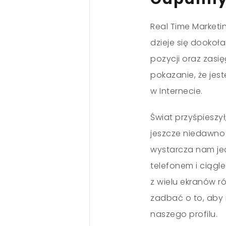
Real Time Marketi
dzieje się dookoł
pozycji oraz zasię
pokazanie, że je
w Internecie.
Świat przyśpieszy
jeszcze niedawno 
wystarcza nam je
telefonem i ciągl
z wielu ekranów r
zadbać o to, aby n
naszego profilu.