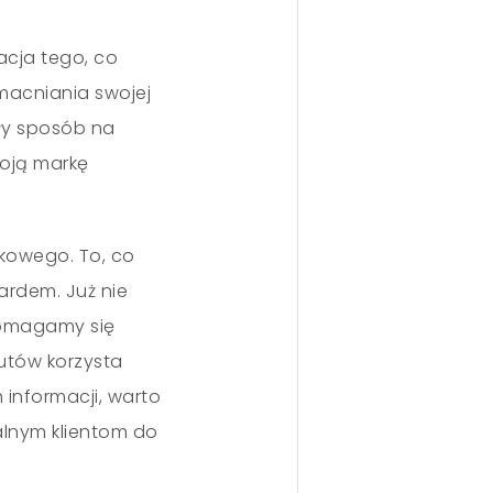
acja tego, co
zmacniania swojej
ały sposób na
oją markę
tkowego. To, co
ardem. Już nie
pomagamy się
utów korzysta
informacji, warto
jalnym klientom do