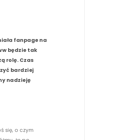
 miała fanpage na
www będzie tak
ą rolę. Czas
zyć bardziej
my nadzieję
ś się, o czym