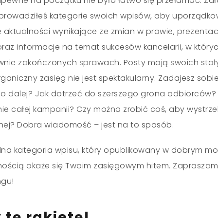
apewne na początku nie było łatwo się przełamać. Zał
rowadziłeś kategorie swoich wpisów, aby uporządko
e aktualności wynikające ze zmian w prawie, prezentacj
i­­­ oraz informacje na temat sukcesów kancelarii, w któr
ywnie zakończonych sprawach. Posty mają swoich stał
 organiczny zasięg nie jest spektakularny. Zadajesz so
o dalej? Jak dotrzeć do szerszego grona odbiorców?
e całej kampanii? Czy można zrobić coś, aby wystrzelić
tnej? Dobra wiadomość
–
jest na to sposób.
jedna kategoria wpisu, który opublikowany w dobrym mo
ością okaże się Twoim zasięgowym hitem. Zapraszam
ngu!
tę rakietę!