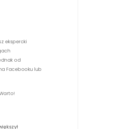
sz ekspercki
ogach
jednak od
 na Facebooku lub
Warto!
większył