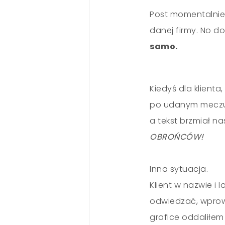
Post momentalnie 
danej firmy. No do
samo.
Kiedyś dla klienta
po udanym meczu.
a tekst brzmiał n
OBROŃCÓW!
Inna sytuacja.
Klient w nazwie i
odwiedzać, wprow
grafice oddaliłem