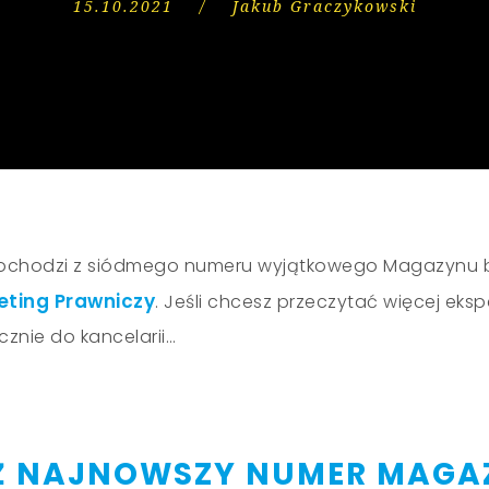
15.10.2021
/
Jakub Graczykowski
 pochodzi z siódmego numeru wyjątkowego Magazynu 
ting Prawniczy
. Jeśli chcesz przeczytać więcej eks
znie do kancelarii…
 NAJNOWSZY NUMER MAGA