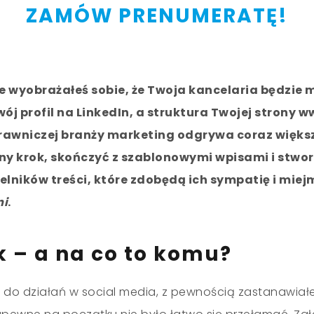
ZAMÓW PRENUMERATĘ!
e wyobrażałeś sobie, że Twoja kancelaria będzie
ój profil na LinkedIn, a struktura Twojej strony 
 prawniczej branży marketing odgrywa coraz większ
jny krok, skończyć z szablonowymi wpisami i stwor
lników treści, które zdobędą ich sympatię i miej
mi
.
k
–
a na co to komu?
 do działań w social media, z pewnością zastanawiałe