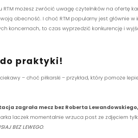
u RTM możesz zwrócić uwagę czytelników na ofertę kanc
swoją obecność. I choć RTM popularny jest głównie w 
ych koncernach, to czas wyprzedzić konkurencję i wyjś
 do praktyki!
 ciekawy
–
choć piłkarski
–
przykład, który pomoże lepie
tacja zagrała mecz bez Roberta Lewandowskiego, 
arka laczek momentalnie wrzuca post ze zdjęciem tyl
ISIAJ BEZ LEWEGO
.