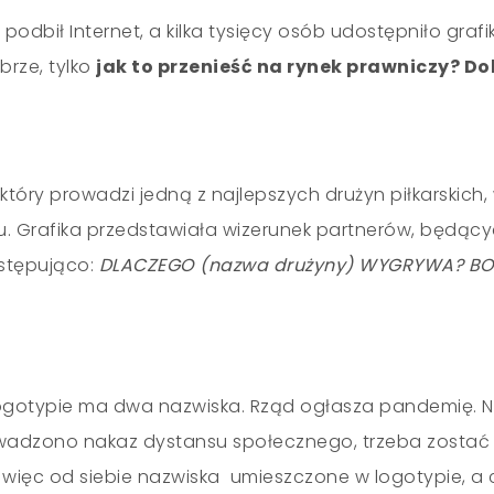
podbił Internet, a kilka tysięcy osób udostępniło graf
brze, tylko
jak to przenieść na rynek prawniczy? Do
, który prowadzi jedną z najlepszych drużyn piłkarskich
 Grafika przedstawiała wizerunek partnerów, będąc
astępująco:
DLACZEGO (nazwa drużyny) WYGRYWA? BO
 logotypie ma dwa nazwiska. Rząd ogłasza pandemię. N
adzono nakaz dystansu społecznego, trzeba zostać
 więc od siebie nazwiska umieszczone w logotypie, a 