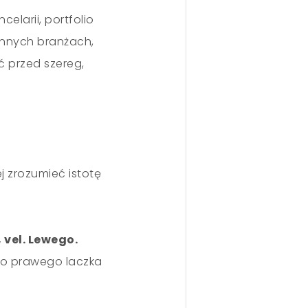
elarii, portfolio
innych branżach,
ć przed szereg,
j zrozumieć istotę
vel. Lewego.
ko prawego laczka