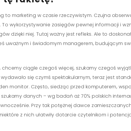
ng to marketing w czasie rzeczywistym. Czujna obserw
a. To wykorzystywanie zasięgów pewnej informacji i w
gów dzięki niej. Tutaj ważny jest refleks. Ale to doskon
steś uważnym i świadomym managerem, budującym sw
ł, chcemy ciągle czegoś więcej, szukamy czegoś wyją
wydawało się czymś spektakularnym, teraz jest stand
den monitor. Często, siedząc przed komputerem, ws
e szukamy danych – wg badań aż 70% polskich interna
ównocześnie. Przy tak potężnej dawce zamieszczanych 
iektóre z nich ułatwiły dotarcie czytelnikom i potenc