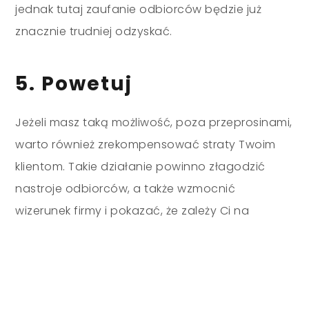
jednak tutaj zaufanie odbiorców będzie już
znacznie trudniej odzyskać.
5. Powetuj
Jeżeli masz taką możliwość, poza przeprosinami,
warto również zrekompensować straty Twoim
klientom. Takie działanie powinno złagodzić
nastroje odbiorców, a także wzmocnić
wizerunek firmy i pokazać, że zależy Ci na
klientach. Ważne jest jednak, aby rekompensata
była adekwatna do strat. Jeżeli np. ktoś stracił
kilkaset złotych z powodu błędu firmy, danie mu
10 zł zniżki przy następnym zakupie, wzbudzi tylko