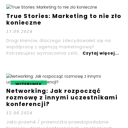
E-MARKETING
True Stories: Marketing to nie zło
konieczne
17.09.2024
Drogi kliencie, dlaczego zdecydowałeś się na
współpracę z agencją marketingową?
Potrzebujesz wyznaczenia celó...
Czytaj więcej...
WIZERUNEK
Networking: Jak rozpocząć
rozmowę z innymi uczestnikami
konferencji?
12.06.2024
Jako prawnik / prawniczka prawdopodobnie