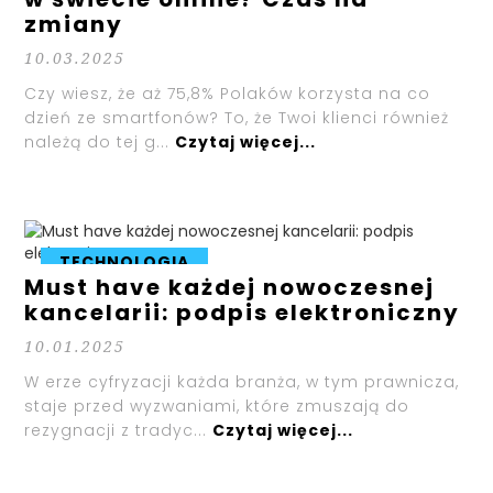
zmiany
10.03.2025
Czy wiesz, że aż 75,8% Polaków korzysta na co
dzień ze smartfonów? To, że Twoi klienci również
należą do tej g...
Czytaj więcej...
TECHNOLOGIA
Must have każdej nowoczesnej
kancelarii: podpis elektroniczny
10.01.2025
W erze cyfryzacji każda branża, w tym prawnicza,
staje przed wyzwaniami, które zmuszają do
rezygnacji z tradyc...
Czytaj więcej...