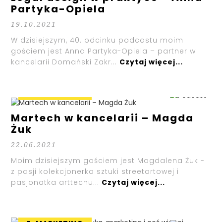
Partyka-Opiela
19.10.2021
W dzisiejszym, 40. odcinku podcastu moim
gościem jest Anna Partyka-Opiela – partner w
kancelarii Domański Zakr...
Czytaj więcej...
E-MARKETING
Martech w kancelarii – Magda
Żuk
22.06.2021
Moim dzisiejszym gościem jest Magdalena Żuk -
z pasji kolekcjonerka sztuki streetartowej i
pasjonatka arttechu...
Czytaj więcej...