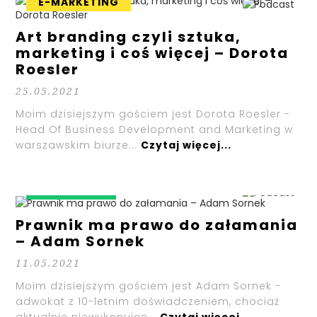
E-MARKETING
Art branding czyli sztuka,
marketing i coś więcej – Dorota
Roesler
25.05.2021
Moim dzisiejszym gościem jest Dorota Roesler -
Head Of Business Development and Marketing w
warszawskim biurze...
Czytaj więcej...
WIZERUNEK
Prawnik ma prawo do załamania
– Adam Sornek
11.05.2021
Moim dzisiejszym gościem jest Adam Sornek -
adwokat z 10-letnim doświadczeniem, chociaż
aktualnie niewykonując...
Czytaj więcej...