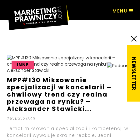
MENU
wizerunek
INNE
MPP#130 Miksowanie
specjalizacji w kancelarii –
chwilowy trend czy realna
przewaga na rynku? –
Aleksander Stawicki...
18.03.2026
Temat miksowania specjalizacji i kompetencji w
kancelarii wywołuje skrajne reakcje. Jedni