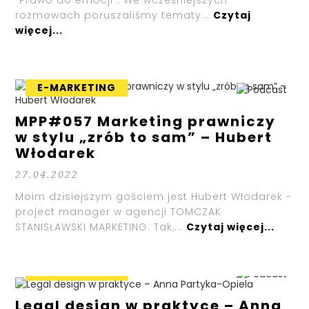
“Prawo do emocji”. We wcześniejszych
rozmowach poruszaliśmy tematy...
Czytaj
więcej...
E-MARKETING
MPP#057 Marketing prawniczy
w stylu „zrób to sam” – Hubert
Włodarek
27.04.2022
Moim dzisiejszym gościem jest Hubert Włodarek -
project manager w agencji TOMCZAK
STANISŁAWSKI MARKETING. Tak,...
Czytaj więcej...
E-MARKETING
Legal design w praktyce – Anna