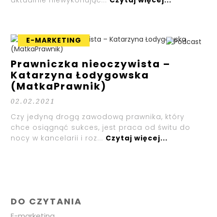
E-MARKETING
Prawniczka nieoczywista –
Katarzyna Łodygowska
(MatkaPrawnik)
02.02.2021
Czy jedyną drogą zawodową prawnika, który
chce osiągnąć sukces, jest praca od świtu do
nocy w kancelarii i roz...
Czytaj więcej...
DO CZYTANIA
E-marketing