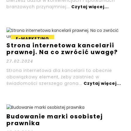
bierzesz udział w konferencjach i spotkaniach
branżowych przynajmniej...
Czytaj więcej...
E-MARKETING
Strona internetowa kancelarii
prawnej. Na co zwrócić uwagę?
27.02.2024
Strona internetowa dla kancelarii to obecnie
obowiązkowy element, żeby zaistnieć w
świadomości szerszego grona...
Czytaj więcej...
E-MARKETING
Budowanie marki osobistej
prawnika