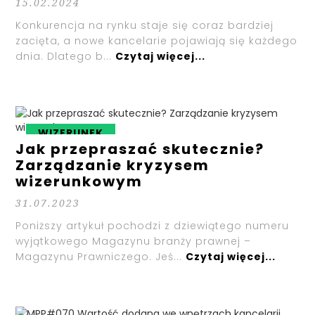
15.02.2024
Konkurencja na rynku staje się coraz bardziej
zacięta, a nowe kancelarie pojawiają się każdego
dnia. Dlatego b...
Czytaj więcej...
WIZERUNEK
Jak przepraszać skutecznie?
Zarządzanie kryzysem
wizerunkowym
31.07.2023
Poniższy artykuł pochodzi z dziewiątego numeru
wyjątkowego Magazynu branży prawnej –
Magazynu Prawniczego. Jeś...
Czytaj więcej...