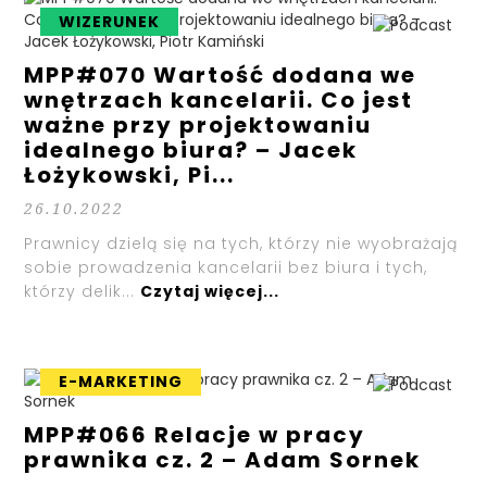
WIZERUNEK
MPP#070 Wartość dodana we
wnętrzach kancelarii. Co jest
ważne przy projektowaniu
idealnego biura? – Jacek
Łożykowski, Pi...
26.10.2022
Prawnicy dzielą się na tych, którzy nie wyobrażają
sobie prowadzenia kancelarii bez biura i tych,
którzy delik...
Czytaj więcej...
E-MARKETING
MPP#066 Relacje w pracy
prawnika cz. 2 – Adam Sornek