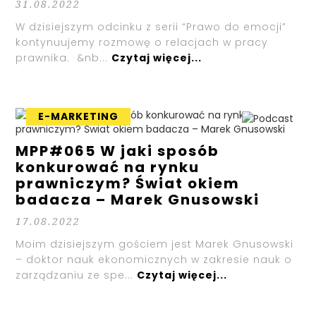
31.08.2022
W dzisiejszym odcinku z serii “Prawo do emocji”
kontynuujemy rozmowę o relacjach w pracy
prawnika. &nb...
Czytaj więcej...
E-MARKETING
MPP#065 W jaki sposób
konkurować na rynku
prawniczym? Świat okiem
badacza – Marek Gnusowski
17.08.2022
Moim dzisiejszym gościem jest Marek Gnusowski
– doktor nauk ekonomicznych w zakresie nauk o
zarządzaniu ze spe...
Czytaj więcej...