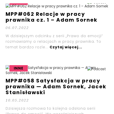
INNE
MPP#062 Relacje w pracy
prawnika cz. 1 – Adam Sornek
06.07.2022
W dzisiejszym odcinku z serii „Prawo do emocji”
rozmawiamy o relacjach w pracy prawnika. To
temat bardzo rozle...
Czytaj więcej...
INNE
MPP#058 Satysfakcja w pracy
prawnika — Adam Sornek, Jacek
Stanisławski
10.05.2022
Dzisiejsza rozmowa to kolejna odsłona serii