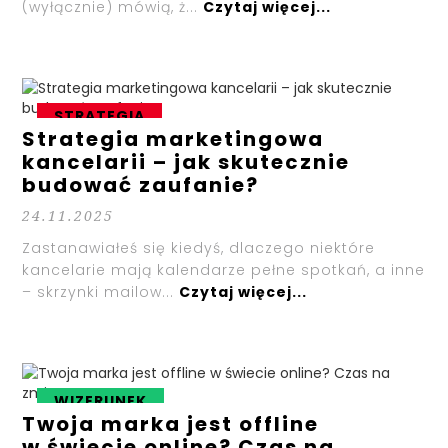
(wyłącznie) mówią, ż...
Czytaj więcej...
STRATEGIA
Strategia marketingowa
kancelarii – jak skutecznie
budować zaufanie?
24.11.2025
Zastanawiałeś się kiedyś, dlaczego niektóre
kancelarie mają kalendarze pełne spotkań, a inne
– skrzynki mailow...
Czytaj więcej...
WIZERUNEK
Twoja marka jest offline
w świecie online? Czas na