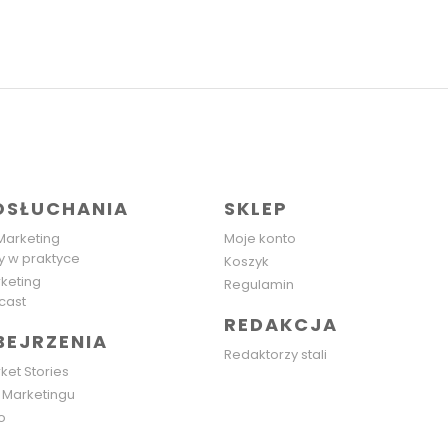
OSŁUCHANIA
SKLEP
Marketing
Moje konto
y w praktyce
Koszyk
keting
Regulamin
cast
REDAKCJA
BEJRZENIA
Redaktorzy stali
ket Stories
Marketingu
o