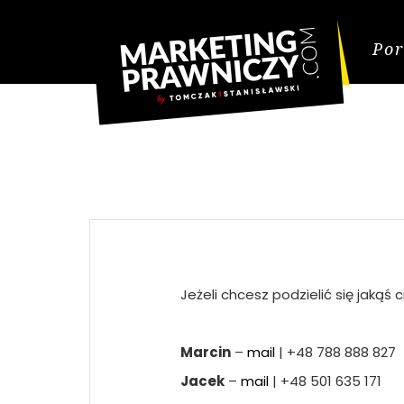
Por
Jeżeli chcesz podzielić się jaką
Marcin
–
mail
| +48 788 888 827
Jacek
–
mail
| +48 501 635 171