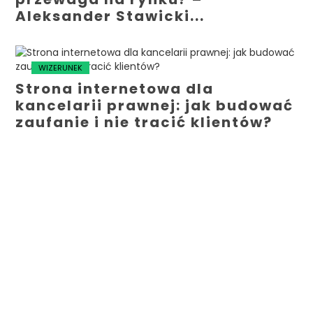
Aleksander Stawicki...
WIZERUNEK
Strona internetowa dla
kancelarii prawnej: jak budować
zaufanie i nie tracić klientów?
WIZERUNEK
Twoja marka potrzebuje głosu
pracowników